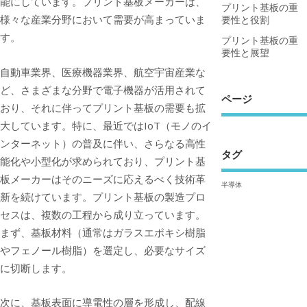
能にしています。プリント基板メーカーは、
プリント基板の重
様々な産業分野において需要が高まっていま
要性と役割
す。
プリント基板の重
要性と展望
自動車業界、医療機器業界、航空宇宙産業な
ど、さまざまな分野で電子機器が活用されて
ページ
おり、それに伴ってプリント基板の需要も拡
大しています。特に、最近ではIoT（モノのイ
ンターネット）の普及に伴い、さらなる高性
タグ
能化や小型化が求められており、プリント基
板メーカーはそのニーズに応えるべく技術革
半導体
新を続けています。プリント基板の製造プロ
セスは、複数の工程から成り立っています。
まず、基板材料（通常はガラスエポキシ樹脂
やフェノール樹脂）を選定し、必要なサイズ
に切断します。
次に、基板表面に導電性の層を形成し、配線