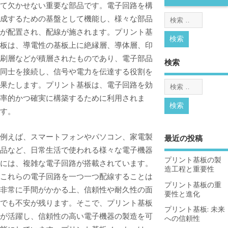
て欠かせない重要な部品です。
電子回路を構
成するための基盤として機能し、様々な部品
が配置され、配線が施されます。プリント基
板は、導電性の基板上に絶縁層、導体層、印
刷層などが積層されたものであり、電子部品
検索
同士を接続し、信号や電力を伝達する役割を
果たします。プリント基板は、電子回路を効
率的かつ確実に構築するために利用されま
す。
例えば、スマートフォンやパソコン、家電製
最近の投稿
品など、日常生活で使われる様々な電子機器
プリント基板の製
には、複雑な電子回路が搭載されています。
造工程と重要性
これらの電子回路を一つ一つ配線することは
プリント基板の重
非常に手間がかかる上、信頼性や耐久性の面
要性と進化
でも不安が残ります。そこで、プリント基板
プリント基板: 未来
が活躍し、信頼性の高い電子機器の製造を可
への信頼性