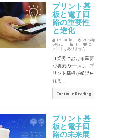
プリント基
板と電子回
路の重要性
と進化
Edoardo
2024年
6月9日
IT
コ
メントはありません
IT業界における重要
な要素の一つに、プ
リント基板が挙げら
れま…
Continue Reading
プリント基
板と電子回
路の未来展