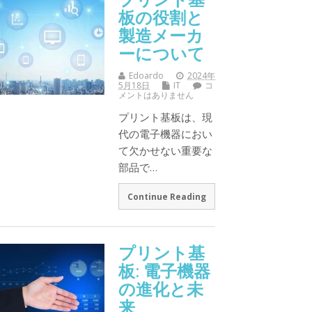
板の役割と
製造メーカ
ーについて
Edoardo
2024年
5月18日
IT
コ
メントはありません
プリント基板は、現
代の電子機器におい
て欠かせない重要な
部品で…
Continue Reading
プリント基
板: 電子機器
の進化と未
来