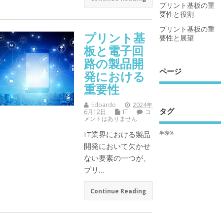
プリント基板の重
要性と役割
プリント基板の重
プリント基
要性と展望
板と電子回
路の製品開
ページ
発における
重要性
Edoardo
2024年
タグ
6月12日
IT
コ
メントはありません
半導体
IT業界における製品
開発において欠かせ
ない要素の一つが、
プリ…
Continue Reading