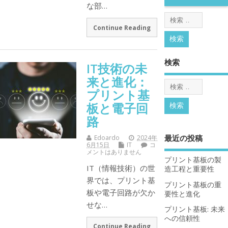
な部…
Continue Reading
検索
IT技術の未
来と進化：
プリント基
板と電子回
路
最近の投稿
Edoardo
2024年
6月15日
IT
コ
メントはありません
プリント基板の製
IT（情報技術）の世
造工程と重要性
界では、プリント基
プリント基板の重
板や電子回路が欠か
要性と進化
せな…
プリント基板: 未来
への信頼性
Continue Reading