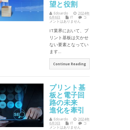
望と役割
Edoardo
2024年
6月6日
IT
コ
メントはありません
IT業界において、プ
リント基板は欠かせ
ない要素となってい
ます…
Continue Reading
プリント基
板と電子回
路の未来
進化を牽引
Edoardo
2024年
6月3日
IT
コ
メントはありません