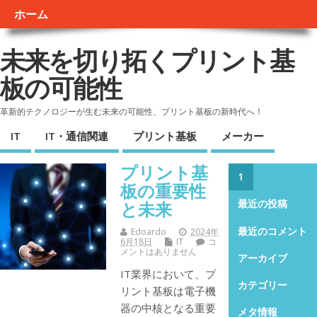
ホーム
未来を切り拓くプリント基
板の可能性
革新的テクノロジーが生む未来の可能性、プリント基板の新時代へ！
IT
IT・通信関連
プリント基板
メーカー
プリント基
1
板の重要性
と未来
最近の投稿
最近のコメント
Edoardo
2024年
6月18日
IT
コ
メントはありません
アーカイブ
IT業界において、プ
カテゴリー
リント基板は電子機
器の中核となる重要
メタ情報